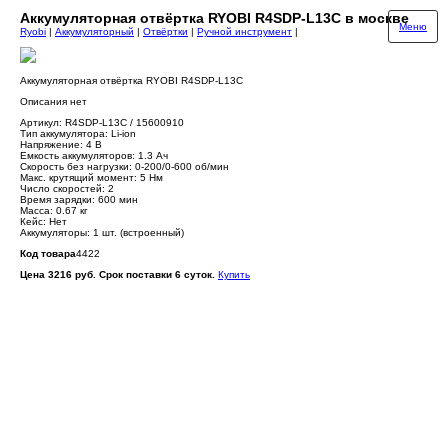
Аккумуляторная отвёртка RYOBI R4SDP-L13C в москве
Меню
Ryobi
|
Аккумуляторный
|
Отвёртки
|
Ручной инструмент
|
Аккумуляторная отвёртка RYOBI R4SDP-L13C
Описания нет
Артикул: R4SDP-L13C / 15600910
Тип аккумулятора: Li-ion
Напряжение: 4 В
Емкость аккумуляторов: 1.3 Ач
Скорость без нагрузки: 0-200/0-600 об/мин
Макс. крутящий момент: 5 Нм
Число скоростей: 2
Время зарядки: 600 мин
Масса: 0.67 кг
Кейс: Нет
Аккумуляторы: 1 шт. (встроенный)
Код товара
4422
Цена 3216 руб. Срок поставки 6 суток.
Купить