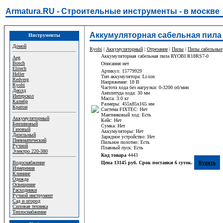
Armatura.RU - Строительные инструменты - в москве
Аккумуляторная сабельная пила
Инструменты
Домой
Ryobi
|
Аккумуляторный
|
Отрезание
|
Пилы
|
Пилы сабельные
Аккумуляторная сабельная пила RYOBI R18RS7-0
Aeg
Bosch
Описания нет
Elitech
Артикул: 15779929
Heller
Тип аккумулятора: Li-ion
Redverg
Напряжение: 18 В
Ryobi
Частота хода без нагрузки: 0-3200 об/мин
Диолд
Амплитуда хода: 30 мм
Интерскол
Масса: 3.0 кг
Калибр
Размеры: 455х85х165 мм
Кратон
Система FIXTEC: Нет
Маятниковый ход: Есть
Аккумуляторный
Кейс: Нет
Бензиновый
Сумка: Нет
Газовый
Аккумуляторы: Нет
Дизельный
Зарядное устройство: Нет
Пневматический
Пильное полотно: Есть
Ручной
Плавный пуск: Есть
Электро 220-380
Код товара
4443
Водоснабжение
Цена 13145 руб. Срок поставки 6 суток.
Купить
Измерения
Клининг
Одежда
Освещение
Расходники
Ручной инструмент
Сад и огород
Силовая техника
Теплоснабжение