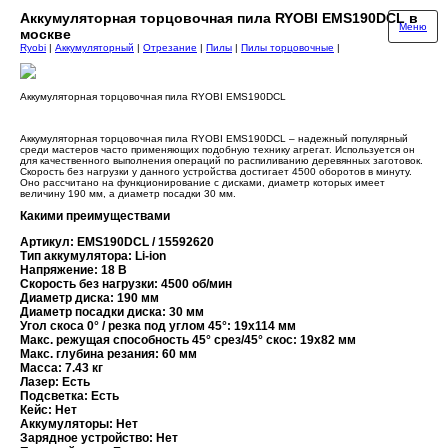
Аккумуляторная торцовочная пила RYOBI EMS190DCL в
Меню
москве
Ryobi
|
Аккумуляторный
|
Отрезание
|
Пилы
|
Пилы торцовочные
|
Аккумуляторная торцовочная пила RYOBI EMS190DCL
Аккумуляторная торцовочная пила RYOBI EMS190DCL – надежный популярный
среди мастеров часто применяющих подобную технику агрегат. Используется он
для качественного выполнения операций по распиливанию деревянных заготовок.
Скорость без нагрузки у данного устройства достигает 4500 оборотов в минуту.
Оно рассчитано на функционирование с дисками, диаметр которых имеет
величину 190 мм, а диаметр посадки 30 мм.
Какими преимуществами
Артикул: EMS190DCL / 15592620
Тип аккумулятора: Li-ion
Напряжение: 18 В
Скорость без нагрузки: 4500 об/мин
Диаметр диска: 190 мм
Диаметр посадки диска: 30 мм
Угол скоса 0° / резка под углом 45°: 19х114 мм
Макс. режущая способность 45° cpeз/45° cкос: 19х82 мм
Макс. глубина резания: 60 мм
Масса: 7.43 кг
Лазер: Есть
Подсветка: Есть
Кейс: Нет
Аккумуляторы: Нет
Зарядное устройство: Нет