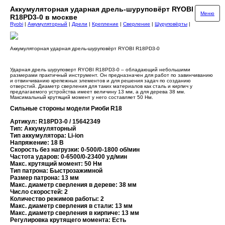
Аккумуляторная ударная дрель-шуруповёрт RYOBI
Меню
R18PD3-0 в москве
Ryobi
|
Аккумуляторный
|
Дрели
|
Крепление
|
Сверление
|
Шуруповёрты
|
Аккумуляторная ударная дрель-шуруповёрт RYOBI R18PD3-0
Ударная дрель шуруповерт RYOBI R18PD3-0 – обладающий небольшими
размерами практичный инструмент. Он предназначен для работ по завинчиванию
и отвинчиванию крепежных элементов и для решения задач по созданию
отверстий. Диаметр сверления для таких материалов как сталь и кирпич у
предлагаемого устройства имеет величину 13 мм, а для дерева 38 мм.
Максимальный крутящий момент у него составляет 50 Нм.
Сильные стороны модели Риоби R18
Артикул: R18PD3-0 / 15642349
Тип: Аккумуляторный
Тип аккумулятора: Li-ion
Напряжение: 18 В
Скорость без нагрузки: 0-500/0-1800 об/мин
Частота ударов: 0-6500/0-23400 уд/мин
Макс. крутящий момент: 50 Нм
Тип патрона: Быстрозажимной
Размер патрона: 13 мм
Макс. диаметр сверления в дереве: 38 мм
Число скоростей: 2
Количество режимов работы: 2
Макс. диаметр сверления в стали: 13 мм
Макс. диаметр сверления в кирпиче: 13 мм
Регулировка крутящего момента: Есть