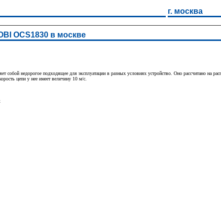
г. москва
OBI OCS1830 в москве
 собой недорогое подходящее для эксплуатации в разных условиях устройство. Оно рассчитано на распи
орость цепи у нее имеет величину 10 м/с.
х