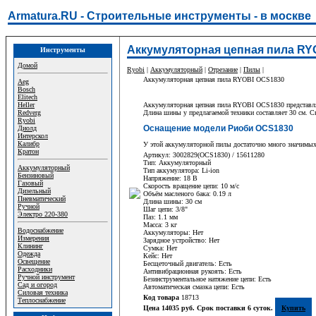
Armatura.RU - Строительные инструменты - в москве
Аккумуляторная цепная пила RY
Инструменты
Домой
Ryobi
|
Аккумуляторный
|
Отрезание
|
Пилы
|
Аккумуляторная цепная пила RYOBI OCS1830
Aeg
Bosch
Elitech
Heller
Аккумуляторная цепная пила RYOBI OCS1830 представляет
Redverg
Длина шины у предлагаемой техники составляет 30 см. Ск
Ryobi
Оснащение модели Риоби OCS1830
Диолд
Интерскол
Калибр
У этой аккумуляторной пилы достаточно много значимы
Кратон
Артикул: 3002829(OCS1830) / 15611280
Тип: Аккумуляторный
Аккумуляторный
Тип аккумулятора: Li-ion
Бензиновый
Напряжение: 18 В
Газовый
Скорость вращение цепи: 10 м/с
Дизельный
Объём масленого бака: 0.19 л
Пневматический
Длина шины: 30 см
Ручной
Шаг цепи: 3/8"
Электро 220-380
Паз: 1.1 мм
Масса: 3 кг
Водоснабжение
Аккумуляторы: Нет
Измерения
Зарядное устройство: Нет
Клининг
Сумка: Нет
Одежда
Кейс: Нет
Освещение
Бесщеточный двигатель: Есть
Расходники
Антивибрационная рукоять: Есть
Ручной инструмент
Безинструментальное натяжение цепи: Есть
Сад и огород
Автоматическая смазка цепи: Есть
Силовая техника
Код товара
18713
Теплоснабжение
Цена 14035 руб. Срок поставки 6 суток.
Купить