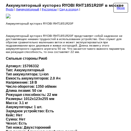
Аккумуляторный кусторез RYOBI RHT1851R20F в москве
Меню
Ryobi
|
Аккумуляторный
|
Кусторезы
|
Сад и огород
|
Аккумуляторный кусторез RYOBI RHT1851R20F
Аккумуляторный кусторез RYOBI RHT1851R20F представляет собой надежное не
доставляющее никаких трудностей в использовании устройство. Оно служит для
обрезки сравнительно маленьких веток и может эксплуатироваться при
подравнивании крон деревьев и живых изгородей. Длина лезвия у этого
аккумуляторного садового агрегата 50 см. Что касается такого важного параметра
как режущая способность, то она составляет 22 мм.
Сильные стороны Риоб
Артикул: 15706332
Тип: Аккумуляторный
Тип аккумулятора: Li-ion
Емкость аккумуляторов: 2.0 Ач
Напряжение: 18 В
Число оборотов: 1350 об/мин
Длина лезвия: 50 см
Режущая способность: 22 мм
Размеры: 1012х123х255 мм
Масса: 3.1 кг
Аккумуляторы: 1 шт.
Зарядное устройство: Есть
Кейс: Нет
Сумка: Нет
Чехол: Есть
Тип ножа: Двухсторонний