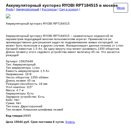
Аккумуляторный кусторез RYOBI RPT184515 в москве
Меню
Ryobi
|
Аккумуляторный
|
Кусторезы
|
Сад и огород
|
Аккумуляторный кусторез RYOBI RPT184515
Аккумуляторный кусторез RYOBI RPT184515 – сравнительно недорогой по
параметрам подходящий многим пользователям агрегат. Применяется он
преимущественно для решения задач по подравниванию живых изгородей, но
может быть полезным и в других случаях. Функционирует данная техника от Li-ion
батарей емкостью 1,5 Ач. За одну минуту она может развивать 1350 оборотов.
Длина лезвия у этого садового устройства имеет величину 45 см. Что касается
режущей
Артикул: 15625448
Тип: Аккумуляторный
Тип аккумулятора: Li-ion
Емкость аккумуляторов: 1.5 Ач
Напряжение: 18 В
Число оборотов: 1350 об/мин
Длина лезвия: 45 см
Режущая способность: 18 мм
Угол наклона: 115°
Масса: 4.7 кг
Аккумуляторы: Есть
Зарядное устройство: Есть
Кейс: Нет
Сумка: Нет
Тип ножа: Двухсторонний
Тип лезвия: Алмазная шлифовка лезвий
Код товара
18695
Цена 15044 руб. Срок поставки 6 суток.
Купить