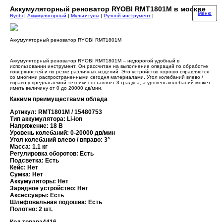
Аккумуляторный реноватор RYOBI RMT1801M в москве
Меню
Ryobi
|
Аккумуляторный
|
Мультитулы
|
Ручной инструмент
|
Аккумуляторный реноватор RYOBI RMT1801M
Аккумуляторный реноватор RYOBI RMT1801M – недорогой удобный в
использовании инструмент. Он рассчитан на выполнение операций по обработке
поверхностей и по резке различных изделий. Это устройство хорошо справляется
со многими распространенными сегодня материалами. Угол колебаний влево /
вправо у предлагаемой техники составляет 3 градуса, а уровень колебаний может
иметь величину от 0 до 20000 дв/мин.
Какими преимуществами облада
Артикул: RMT1801M / 15480753
Тип аккумулятора: Li-ion
Напряжение: 18 В
Уровень колебаний: 0-20000 дв/мин
Угол колебаний влево / вправо: 3°
Масса: 1.1 кг
Регулировка оборотов: Есть
Подсветка: Есть
Кейс: Нет
Сумка: Нет
Аккумуляторы: Нет
Зарядное устройство: Нет
Аксессуары: Есть
Шлифовальная подошва: Есть
Полотно: 2 шт.