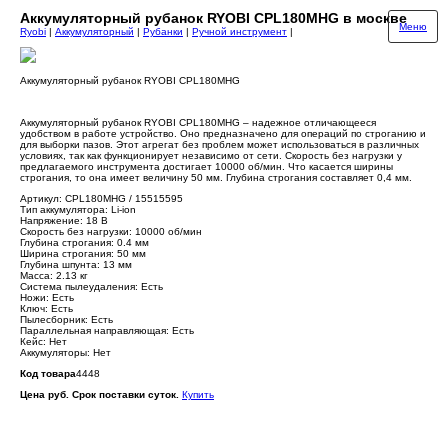
Аккумуляторный рубанок RYOBI CPL180MHG в москве
Меню
Ryobi
|
Аккумуляторный
|
Рубанки
|
Ручной инструмент
|
Аккумуляторный рубанок RYOBI CPL180MHG
Аккумуляторный рубанок RYOBI CPL180MHG – надежное отличающееся
удобством в работе устройство. Оно предназначено для операций по строганию и
для выборки пазов. Этот агрегат без проблем может использоваться в различных
условиях, так как функционирует независимо от сети. Скорость без нагрузки у
предлагаемого инструмента достигает 10000 об/мин. Что касается ширины
строгания, то она имеет величину 50 мм. Глубина строгания составляет 0,4 мм.
Артикул: CPL180MHG / 15515595
Тип аккумулятора: Li-ion
Напряжение: 18 В
Скорость без нагрузки: 10000 об/мин
Глубина строгания: 0.4 мм
Ширина строгания: 50 мм
Глубина шпунта: 13 мм
Масса: 2.13 кг
Система пылеудаления: Есть
Ножи: Есть
Ключ: Есть
Пылесборник: Есть
Параллельная направляющая: Есть
Кейс: Нет
Аккумуляторы: Нет
Код товара
4448
Цена руб. Срок поставки суток.
Купить