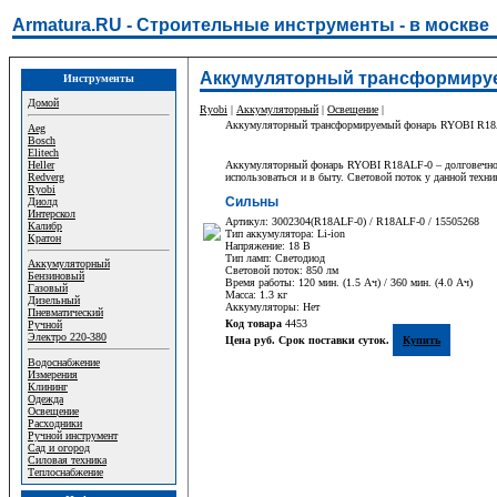
Armatura.RU - Строительные инструменты - в москве
Аккумуляторный трансформируе
Инструменты
Домой
Ryobi
|
Аккумуляторный
|
Освещение
|
Аккумуляторный трансформируемый фонарь RYOBI R1
Aeg
Bosch
Elitech
Heller
Аккумуляторный фонарь RYOBI R18ALF-0 – долговечное п
Redverg
использоваться и в быту. Световой поток у данной техник
Ryobi
Сильны
Диолд
Интерскол
Артикул: 3002304(R18ALF-0) / R18ALF-0 / 15505268
Калибр
Тип аккумулятора: Li-ion
Кратон
Напряжение: 18 В
Тип ламп: Светодиод
Аккумуляторный
Световой поток: 850 лм
Бензиновый
Время работы: 120 мин. (1.5 Ач) / 360 мин. (4.0 Ач)
Газовый
Масса: 1.3 кг
Дизельный
Аккумуляторы: Нет
Пневматический
Код товара
4453
Ручной
Электро 220-380
Цена руб. Срок поставки суток.
Купить
Водоснабжение
Измерения
Клининг
Одежда
Освещение
Расходники
Ручной инструмент
Сад и огород
Силовая техника
Теплоснабжение