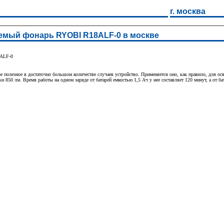
г. москва
мый фонарь RYOBI R18ALF-0 в москве
8ALF-0
олезное в достаточно большом количестве случаев устройство. Применяется оно, как правило, для ос
и 850 лм. Время работы на одном заряде от батарей емкостью 1,5 Ач у нее составляет 120 минут, а от ба