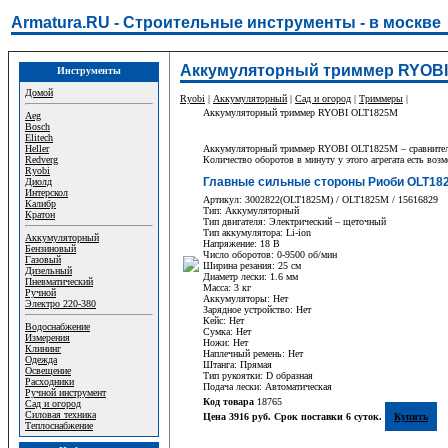
Armatura.RU - Строительные инструменты - в москве
Аккумуляторный триммер RYOBI
Инструменты
Домой
Ryobi
|
Аккумуляторный
|
Сад и огород
|
Триммеры
|
Аккумуляторный триммер RYOBI OLT1825M
Aeg
Bosch
Elitech
Heller
Аккумуляторный триммер RYOBI OLT1825M – сравнительно 
Redverg
Количество оборотов в минуту у этого агрегата есть воз
Ryobi
Главные сильные стороны Риоби OLT18
Диолд
Интерскол
Артикул: 3002822(OLT1825M) / OLT1825M / 15616829
Калибр
Тип: Аккумуляторный
Кратон
Тип двигателя: Электрический – щеточный
Тип аккумулятора: Li-ion
Аккумуляторный
Напряжение: 18 В
Бензиновый
Число оборотов: 0-9500 об/мин
Газовый
Ширина резания: 25 см
Дизельный
Диаметр лески: 1.6 мм
Пневматический
Масса: 3 кг
Ручной
Аккумуляторы: Нет
Электро 220-380
Зарядное устройство: Нет
Кейс: Нет
Водоснабжение
Сумка: Нет
Измерения
Ножи: Нет
Клининг
Наплечный ремень: Нет
Одежда
Штанга: Прямая
Освещение
Тип рукоятки: D образная
Расходники
Подача лески: Автоматическая
Ручной инструмент
Код товара
18765
Сад и огород
Силовая техника
Цена 3916 руб. Срок поставки 6 суток.
Купить
Теплоснабжение