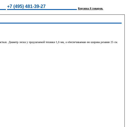
+7 (495) 481-39-27
Корзина 0 товаров.
ках. Диаметр лески у предлагаемой техники 1,6 мм, а обеспечиваемая ею ширина резания 25 см.