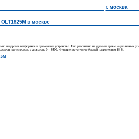
г. москва
 OLT1825M в москве
недорогое комфортное в применении устройство. Оно рассчитано на удаление травы на различных участ
можность регулировать в диапазоне 0 – 9500. Функционирует он от батарей напряжением 18 В.
25M