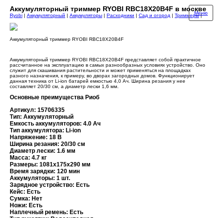
Аккумуляторный триммер RYOBI RBC18X20B4F в москве
Меню
Ryobi
|
Аккумуляторный
|
Аккумуляторы
|
Расходники
|
Сад и огород
|
Триммеры
|
Аккумуляторный триммер RYOBI RBC18X20B4F
Аккумуляторный триммер RYOBI RBC18X20B4F представляет собой практичное
рассчитанное на эксплуатацию в самых разнообразных условиях устройство. Оно
служит для скашивания растительности и может применяться на площадках
разного назначения, к примеру, во дворах загородных домов. Функционирует
данная техника от Li-ion батарей емкостью 4,0 Ач. Ширина резания у нее
составляет 20/30 см, а диаметр лески 1,6 мм.
Основные преимущества Риоб
Артикул: 15706335
Тип: Аккумуляторный
Емкость аккумуляторов: 4.0 Ач
Тип аккумулятора: Li-ion
Напряжение: 18 В
Ширина резания: 20/30 см
Диаметр лески: 1.6 мм
Масса: 4.7 кг
Размеры: 1081х175х290 мм
Время зарядки: 120 мин
Аккумуляторы: 1 шт.
Зарядное устройство: Есть
Кейс: Есть
Сумка: Нет
Ножи: Есть
Наплечный ремень: Есть