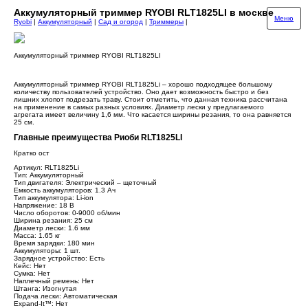
Аккумуляторный триммер RYOBI RLT1825LI в москве
Меню
Ryobi
|
Аккумуляторный
|
Сад и огород
|
Триммеры
|
Аккумуляторный триммер RYOBI RLT1825LI
Аккумуляторный триммер RYOBI RLT1825Li – хорошо подходящее большому
количеству пользователей устройство. Оно дает возможность быстро и без
лишних хлопот подрезать траву. Стоит отметить, что данная техника рассчитана
на применение в самых разных условиях. Диаметр лески у предлагаемого
агрегата имеет величину 1,6 мм. Что касается ширины резания, то она равняется
25 см.
Главные преимущества Риоби RLT1825LI
Кратко ост
Артикул: RLT1825Li
Тип: Аккумуляторный
Тип двигателя: Электрический – щеточный
Емкость аккумуляторов: 1.3 Ач
Тип аккумулятора: Li-ion
Напряжение: 18 В
Число оборотов: 0-9000 об/мин
Ширина резания: 25 см
Диаметр лески: 1.6 мм
Масса: 1.65 кг
Время зарядки: 180 мин
Аккумуляторы: 1 шт.
Зарядное устройство: Есть
Кейс: Нет
Сумка: Нет
Наплечный ремень: Нет
Штанга: Изогнутая
Подача лески: Автоматическая
Expand-It™: Нет