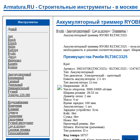
Armatura.RU - Строительные инструменты - в москве
Аккумуляторный триммер RYOBI
Инструменты
Домой
Ryobi
|
Аккумуляторный
|
Сад и огород
|
Триммеры
|
Аккумуляторный триммер RYOBI RLT36C3325
Aeg
Bosch
Elitech
Heller
Аккумуляторный триммер RYOBI RLT36C3325 – пользующий
Redverg
необходимость в решении соответствующих задач. Ширина 
Ryobi
Преимущества Риоби RLT36C3325
Диолд
Интерскол
Калибр
Крат
Кратон
Артикул: 3002107(RLT36C3325) / RLT36C3325 / 154745
Тип: Аккумуляторный
Аккумуляторный
Тип двигателя: Электрический – щеточный
Бензиновый
Емкость аккумуляторов: 2.5 Ач
Газовый
Тип аккумулятора: Li-ion
Дизельный
Напряжение: 36 В
Пневматический
Число оборотов: 9000-10000 об/мин
Ручной
Ширина резания: 28-33 см
Электро 220-380
Диаметр лески: 2 мм
Масса: 4 кг
Водоснабжение
Время зарядки: 100 мин.
Измерения
Аккумуляторы: 1 шт.
Клининг
Зарядное устройство: Есть
Одежда
Кейс: Нет
Освещение
Сумка: Нет
Расходники
Ножи: Нет
Ручной инструмент
Наплечный ремень: Нет
Сад и огород
Штанга: Изогнутая (разъемная)
Силовая техника
Тип рукоятки: D о
Теплоснабжение
Код товара
18757
Цена 16799 руб. Срок поставки 6 суток.
Купить