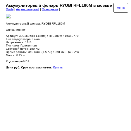
Аккумуляторный фонарь RYOBI RFL180M в москве
Меню
Ryobi
|
Аккумуляторный
|
Освещение
|
Аккумуляторный фонарь RYOBI RFL180M
Описания нет
Артикул: 3001636(RFL180M) / RFL180M / 15480770
Тип аккумулятора: Li-ion
Напряжение: 18 В
Тип ламп: Галогенная
Световой поток: 150 лм
Время работы: 360 мин. (1.5 Ач) / 960 мин. (4.0 Ач)
Масса: 0.29 кг
Код товара
4451
Цена руб. Срок поставки суток.
Купить