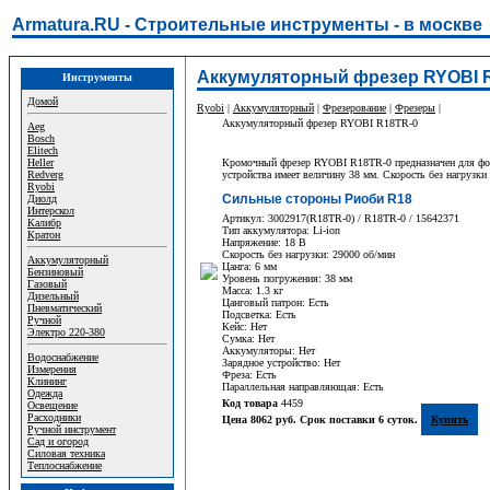
Armatura.RU - Строительные инструменты - в москве
Аккумуляторный фрезер RYOBI R
Инструменты
Домой
Ryobi
|
Аккумуляторный
|
Фрезерование
|
Фрезеры
|
Аккумуляторный фрезер RYOBI R18TR-0
Aeg
Bosch
Elitech
Heller
Кромочный фрезер RYOBI R18TR-0 предназначен для форми
Redverg
устройства имеет величину 38 мм. Скорость без нагрузки 
Ryobi
Сильные стороны Риоби R18
Диолд
Интерскол
Артикул: 3002917(R18TR-0) / R18TR-0 / 15642371
Калибр
Тип аккумулятора: Li-ion
Кратон
Напряжение: 18 В
Скорость без нагрузки: 29000 об/мин
Аккумуляторный
Цанга: 6 мм
Бензиновый
Уровень погружения: 38 мм
Газовый
Масса: 1.3 кг
Дизельный
Цанговый патрон: Есть
Пневматический
Подсветка: Есть
Ручной
Кейс: Нет
Электро 220-380
Сумка: Нет
Аккумуляторы: Нет
Водоснабжение
Зарядное устройство: Нет
Измерения
Фреза: Есть
Клининг
Параллельная направляющая: Есть
Одежда
Код товара
4459
Освещение
Расходники
Цена 8062 руб. Срок поставки 6 суток.
Купить
Ручной инструмент
Сад и огород
Силовая техника
Теплоснабжение