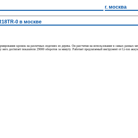
г. москва
18TR-0 в москве
рования кромок на различных изделиях из дерева. Он рассчитан на использование в самых разных мест
у него достигает показателя 29000 оборотов за минуту. Работает предлагаемый инструмент от Li-ion акку