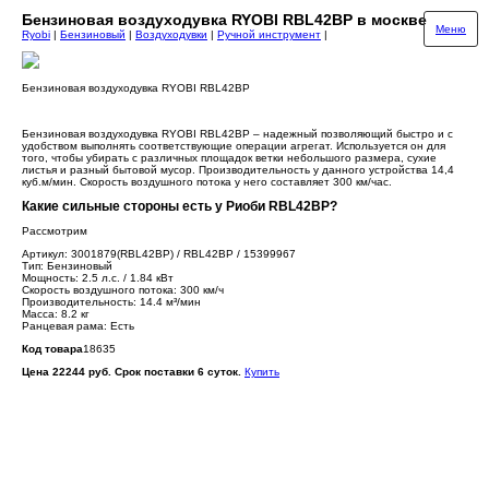
Бензиновая воздуходувка RYOBI RBL42BP в москве
Меню
Ryobi
|
Бензиновый
|
Воздуходувки
|
Ручной инструмент
|
Бензиновая воздуходувка RYOBI RBL42BP
Бензиновая воздуходувка RYOBI RBL42BP – надежный позволяющий быстро и с
удобством выполнять соответствующие операции агрегат. Используется он для
того, чтобы убирать с различных площадок ветки небольшого размера, сухие
листья и разный бытовой мусор. Производительность у данного устройства 14,4
куб.м/мин. Скорость воздушного потока у него составляет 300 км/час.
Какие сильные стороны есть у Риоби RBL42BP?
Рассмотрим
Артикул: 3001879(RBL42BP) / RBL42BP / 15399967
Тип: Бензиновый
Мощность: 2.5 л.с. / 1.84 кВт
Скорость воздушного потока: 300 км/ч
Производительность: 14.4 м³/мин
Масса: 8.2 кг
Ранцевая рама: Есть
Код товара
18635
Цена 22244 руб. Срок поставки 6 суток.
Купить