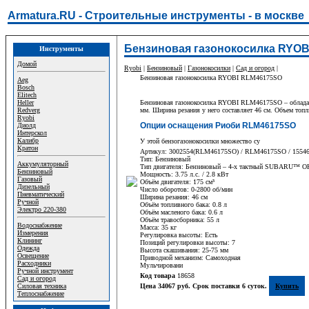
Armatura.RU - Строительные инструменты - в москве
Бензиновая газонокосилка RYOB
Инструменты
Домой
Ryobi
|
Бензиновый
|
Газонокосилки
|
Сад и огород
|
Бензиновая газонокосилка RYOBI RLM46175SO
Aeg
Bosch
Elitech
Heller
Бензиновая газонокосилка RYOBI RLM46175SO – обладающ
Redverg
мм. Ширина резания у него составляет 46 см. Объем топл
Ryobi
Опции оснащения Риоби RLM46175SO
Диолд
Интерскол
Калибр
У этой бензогазонокосилки множество су
Кратон
Артикул: 3002554(RLM46175SO) / RLM46175SO / 1554
Тип: Бензиновый
Аккумуляторный
Тип двигателя: Бензиновый – 4-х тактный SUBARU™ 
Бензиновый
Мощность: 3.75 л.с. / 2.8 кВт
Газовый
Объём двигателя: 175 см³
Дизельный
Число оборотов: 0-2800 об/мин
Пневматический
Ширина резания: 46 см
Ручной
Объём топливного бака: 0.8 л
Электро 220-380
Объём масленого бака: 0.6 л
Объём травосборника: 55 л
Водоснабжение
Масса: 35 кг
Измерения
Регулировка высоты: Есть
Клининг
Позиций регулировки высоты: 7
Одежда
Высота скашивания: 25-75 мм
Освещение
Приводной механизм: Самоходная
Расходники
Мульчировани
Ручной инструмент
Код товара
18658
Сад и огород
Силовая техника
Цена 34067 руб. Срок поставки 6 суток.
Купить
Теплоснабжение