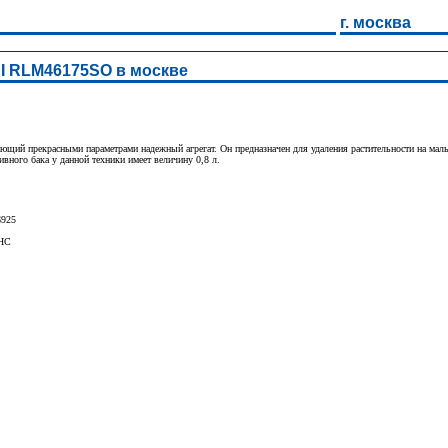
г. москва
I RLM46175SO в москве
ий прекрасными параметрами надежный агрегат. Он предназначен для удаления растительности на малых
ивного бака у данной техники имеет величину 0,8 л.
6925
OHC