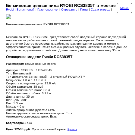
Бензиновая цепная пила RYOBI RCS3835T в москве
Меню
Ryobi
|
Бензиновый
|
Газонокосилки
|
Отрезание
|
Пилы
|
Сад и огород
|
Бензиновая цепная пила RYOBI RCS3835T
Бензопила RYOBI RCS3835T представляет собой надежный хорошо подходящий
многим часто работающим с такой техникой людям агрегат. Он позволяет
достаточно быстро производить работы по распиливанию дерева и может с
эффективностью применяться в самых разных случаях. Особенно полезно данное
устройство в домашнем хозяйстве. Длина шины у него имеет величину 35 см.
Оснащение модели Риоби RCS3835T
Рассмотрим самые важные преим
Артикул: RCS3835T / 15543645
Тип: Бензиновый
Тип двигателя: Бензиновый – 2-х тактный POWR XT™
Мощность: 1.8 л.с. / 1.3 кВт
Скорость вращение цепи: 23.8 м/с
Объём двигателя: 38 см?
Объём топливного бака: 0.3 л
Объём масленого бака: 0.21 л
Длина шины: 35 см
Шаг цепи: 3/8"
Паз: 1.3 мм
Масса: 4.6 кг
Антивибрационная рукоять: Есть
Безинструментальное натяжение цепи: Есть
Автоматическая смазка цепи: Есть
Код товара
18714
Цена 12538 руб. Срок поставки 6 суток.
Купить