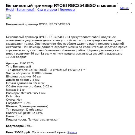
Бензиновый триммер RYOBI RBC254SESO в москве
Меню
Ryobi
|
Бензиновый
|
Сад и огород
|
Триммеры
|
Бензиновый триммер RYOBI RBC254SESO
Бензиновый триммер RYOBI RBC254SESO представляет собой надежное
оснащенное двухактным двигателем устройство, которое предназначено для
скашивания травы. Оно позволяет без проблем удалять растительность разной
жесткости. При помощи данного агрегата можно за сравнительно короткое время
справляться с достаточно большими объемами работ. Ширина резания у него
имеет величину 46 см. За одну минуту предлагаемая коса способна развивать
10000 оборот
Артикул: 15611275
Тип: Бензиновый
Тип двигателя: Бензиновый – 2-х тактный POWR XT™
Число оборотов: 10000 об/мин
Ширина резания: 46 см
Диаметр лески: 2.4 мм
Объём двигателя: 25.4 см³
Объём топливного бака: 0.62 л
Масса: 6.1 кг
Размеры: 926х248х271 мм
Кейс: Нет
Сумка: Нет
EasyStart™: Есть
Штанга: Прямая (разъемная)
Тип рукоятки: D образная
Наплечный ремень: Есть
Ножи: Есть
Подача лески: Полуавтоматическая
Код товара
18751
Цена 15534 руб. Срок поставки 6 суток.
Купить