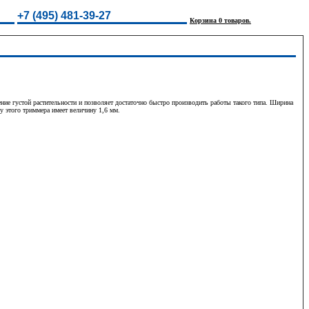
+7 (495) 481-39-27
Корзина 0 товаров.
 густой растительности и позволяет достаточно быстро производить работы такого типа. Ширина
 у этого триммера имеет величину 1,6 мм.