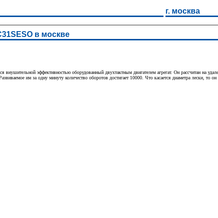
г. москва
31SESO в москве
ушительной эффективностью оборудованный двухтактным двигателем агрегат. Он рассчитан на удаление
 Развиваемое им за одну минуту количество оборотов достигает 10000. Что касается диаметра лески, то он