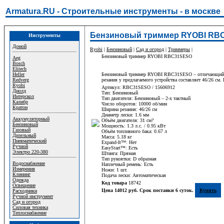
Armatura.RU - Строительные инструменты - в москве
Бензиновый триммер RYOBI RBC
Инструменты
Домой
Ryobi
|
Бензиновый
|
Сад и огород
|
Триммеры
|
Бензиновый триммер RYOBI RBC31SESO
Aeg
Bosch
Elitech
Heller
Бензиновый триммер RYOBI RBC31SESO – отличающийся вн
Redverg
резания у предлагаемого устройства составляет 46/26 см.
Ryobi
Артикул: RBC31SESO / 15606912
Диолд
Тип: Бензиновый
Интерскол
Тип двигателя: Бензиновый – 2-х тактный
Калибр
Число оборотов: 10000 об/мин
Кратон
Ширина резания: 46/26 см
Диаметр лески: 1.6 мм
Аккумуляторный
Объём двигателя: 31 см?
Бензиновый
Мощность: 1.3 л.с. / 0.95 кВт
Газовый
Объём топливного бака: 0.67 л
Дизельный
Масса: 5.18 кг
Пневматический
Expand-It™: Нет
Ручной
EasyStart™: Есть
Электро 220-380
Штанга: Прямая
Тип рукоятки: D образная
Водоснабжение
Наплечный ремень: Есть
Измерения
Ножи: 1 шт.
Клининг
Подача лески: Автоматическая
Одежда
Код товара
18742
Освещение
Цена 14012 руб. Срок поставки 6 суток.
Купить
Расходники
Ручной инструмент
Сад и огород
Силовая техника
Теплоснабжение