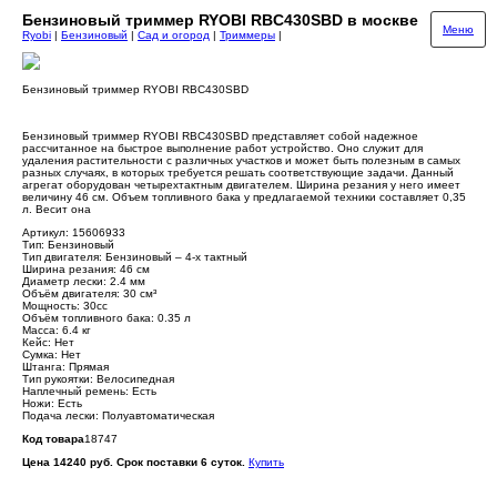
Бензиновый триммер RYOBI RBC430SBD в москве
Меню
Ryobi
|
Бензиновый
|
Сад и огород
|
Триммеры
|
Бензиновый триммер RYOBI RBC430SBD
Бензиновый триммер RYOBI RBC430SBD представляет собой надежное
рассчитанное на быстрое выполнение работ устройство. Оно служит для
удаления растительности с различных участков и может быть полезным в самых
разных случаях, в которых требуется решать соответствующие задачи. Данный
агрегат оборудован четырехтактным двигателем. Ширина резания у него имеет
величину 46 см. Объем топливного бака у предлагаемой техники составляет 0,35
л. Весит она
Артикул: 15606933
Тип: Бензиновый
Тип двигателя: Бензиновый – 4-х тактный
Ширина резания: 46 см
Диаметр лески: 2.4 мм
Объём двигателя: 30 см³
Мощность: 30cc
Объём топливного бака: 0.35 л
Масса: 6.4 кг
Кейс: Нет
Сумка: Нет
Штанга: Прямая
Тип рукоятки: Велосипедная
Наплечный ремень: Есть
Ножи: Есть
Подача лески: Полуавтоматическая
Код товара
18747
Цена 14240 руб. Срок поставки 6 суток.
Купить