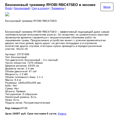
Бензиновый триммер RYOBI RBC47SEO в москве
Меню
Ryobi
|
Бензиновый
|
Сад и огород
|
Триммеры
|
Бензиновый триммер RYOBI RBC47SEO
Бензиновый триммер RYOBI RBC47SEO – эффективный подходящий даже самым
требовательным пользователям агрегат. Он позволяет за сравнительно короткие
промежутки времени справляться с внушительными объемами работ по
скашиванию травы. Предлагаемое устройство может с успехом применяться во
дворах частных домов, вдоль дорог, на детских площадках и в огромном
количестве других случаев, в которых нужно приводить в порядок различные
участки. Число об
Артикул: 15737498
Тип: Бензиновый
Тип двигателя: Бензиновый – 2-х тактный
Число оборотов: 7370 об/мин
Ширина резания: 43/26 см
Диаметр лески: 2.4 мм
Объём двигателя: 47 см³
Мощность: 1.3 кВт
Объём топливного бака: 1.1 л
Масса: 8.4 кг
Размеры: 1840х295х295 мм
Кейс: Нет
Сумка: Нет
Штанга: Прямая
Тип рукоятки: D образная
Наплечный ремень: Есть
Ножи: Есть
Подача лески: Полуавтоматическая
Код товара
18748
Цена 16687 руб. Срок поставки 6 суток.
Купить