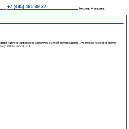
+7 (495) 481-39-27
Корзина 0 товаров.
ния задач по скашиванию достаточно жесткой растительности. Эта техника позволяет быстро
ка у данной косы 0,62 л.