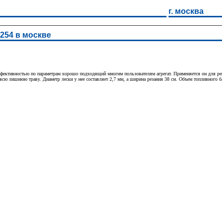
г. москва
254 в москве
тивностью по параметрам хорошо подходящий многим пользователям агрегат. Применяется он для реше
сю лишнюю траву. Диаметр лески у нее составляет 2,7 мм, а ширина резания 38 см. Объем топливного ба