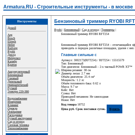
Armatura.RU - Строительные инструменты - в москве
Бензиновый триммер RYOBI RFT
Инструменты
Домой
Ryobi
|
Бензиновый
|
Сад и огород
|
Триммеры
|
Бензиновый триммер RYOBI RFT254
Aeg
Bosch
Elitech
Heller
Бензиновый триммер RYOBI RFT254 – отличающийся эффек
Redverg
приводить в порядок различные площадки, удаляя с них в
Ryobi
Главные сильные с
Диолд
Интерскол
Артикул: 3002173(RFT254) / RFT254 / 15515579
Калибр
Тип: Бензиновый
Кратон
Тип двигателя: Бензиновый – 2-х тактный POWR XT™
Ширина резания: 38 см
Аккумуляторный
Диаметр лески: 2.7 мм
Бензиновый
Объём двигателя: 25.4 см³
Газовый
Мощность: 1.2 лс
Дизельный
Объём топливного бака: 0.62 л
Пневматический
Масса: 9.7 кг
Ручной
Кейс: Нет
Электро 220-380
Сумка: Нет
Приводной механизм: Не самоходная
Водоснабжение
Ножи: Нет
Измерения
Код товара
18752
Клининг
Одежда
Цена руб. Срок поставки суток.
Купить
Освещение
Расходники
Ручной инструмент
Сад и огород
Силовая техника
Теплоснабжение