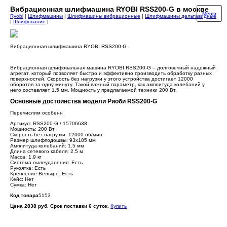
Вибрационная шлифмашина RYOBI RSS200-G в москве
Меню
Ryobi
|
Шлифмашины
|
Шлифмашины вибрационные
|
Шлифмашины дельтавидные
|
Шлифование
|
Вибрационная шлифмашина RYOBI RSS200-G
Вибрационная шлифовальная машина RYOBI RSS200-G – долговечный надежный
агрегат, который позволяет быстро и эффективно производить обработку разных
поверхностей. Скорость без нагрузки у этого устройства достигает 12000
оборотов за одну минуту. Такой важный параметр, как амплитуда колебаний у
него составляет 1,5 мм. Мощность у предлагаемой техники 200 Вт.
Основные достоинства модели Риоби RSS200-G
Перечислим особенн
Артикул: RSS200-G / 15706638
Мощность: 200 Вт
Скорость без нагрузки: 12000 об/мин
Размер шлифподошвы: 93х185 мм
Амплитуда колебаний: 1.5 мм
Длина сетевого кабеля: 2.5 м
Масса: 1.9 кг
Система пылеудаления: Есть
Рукоятка: Есть
Крепление Велькро: Есть
Кейс: Нет
Сумка: Нет
Код товара
5153
Цена 2838 руб. Срок поставки 6 суток.
Купить