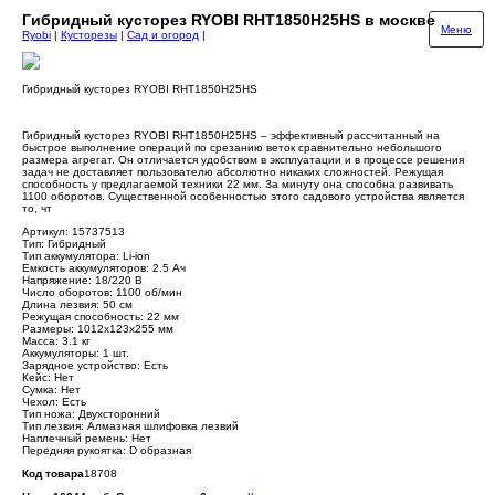
Гибридный кусторез RYOBI RHT1850H25HS в москве
Меню
Ryobi
|
Кусторезы
|
Сад и огород
|
Гибридный кусторез RYOBI RHT1850H25HS
Гибридный кусторез RYOBI RHT1850H25HS – эффективный рассчитанный на
быстрое выполнение операций по срезанию веток сравнительно небольшого
размера агрегат. Он отличается удобством в эксплуатации и в процессе решения
задач не доставляет пользователю абсолютно никаких сложностей. Режущая
способность у предлагаемой техники 22 мм. За минуту она способна развивать
1100 оборотов. Существенной особенностью этого садового устройства является
то, чт
Артикул: 15737513
Тип: Гибридный
Тип аккумулятора: Li-ion
Емкость аккумуляторов: 2.5 Ач
Напряжение: 18/220 В
Число оборотов: 1100 об/мин
Длина лезвия: 50 см
Режущая способность: 22 мм
Размеры: 1012х123х255 мм
Масса: 3.1 кг
Аккумуляторы: 1 шт.
Зарядное устройство: Есть
Кейс: Нет
Сумка: Нет
Чехол: Есть
Тип ножа: Двухсторонний
Тип лезвия: Алмазная шлифовка лезвий
Наплечный ремень: Нет
Передняя рукоятка: D образная
Код товара
18708