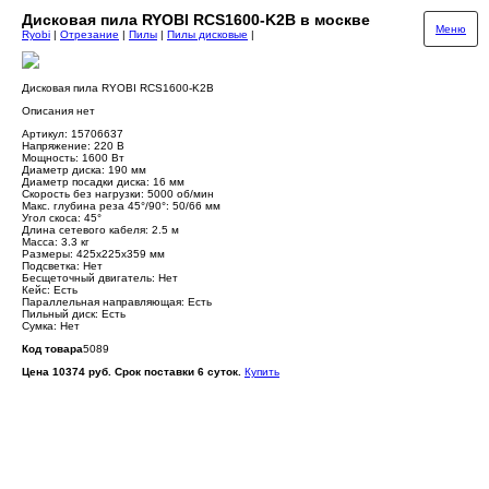
Дисковая пила RYOBI RCS1600-K2B в москве
Меню
Ryobi
|
Отрезание
|
Пилы
|
Пилы дисковые
|
Дисковая пила RYOBI RCS1600-K2B
Описания нет
Артикул: 15706637
Напряжение: 220 В
Мощность: 1600 Вт
Диаметр диска: 190 мм
Диаметр посадки диска: 16 мм
Скорость без нагрузки: 5000 об/мин
Макс. глубина реза 45°/90°: 50/66 мм
Угол скоса: 45°
Длина сетевого кабеля: 2.5 м
Масса: 3.3 кг
Размеры: 425х225х359 мм
Подсветка: Нет
Бесщеточный двигатель: Нет
Кейс: Есть
Параллельная направляющая: Есть
Пильный диск: Есть
Сумка: Нет
Код товара
5089
Цена 10374 руб. Срок поставки 6 суток.
Купить