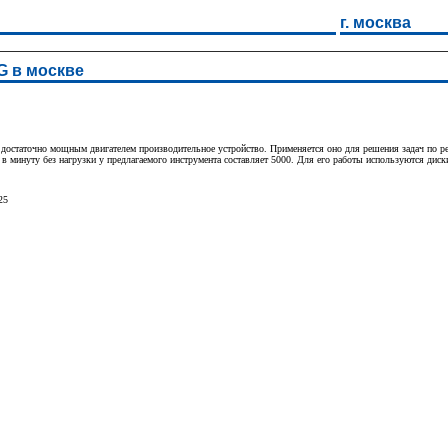
г. москва
G в москве
статочно мощным двигателем производительное устройство. Применяется оно для решения задач по резу
в минуту без нагрузки у предлагаемого инструмента составляет 5000. Для его работы используются диск
25