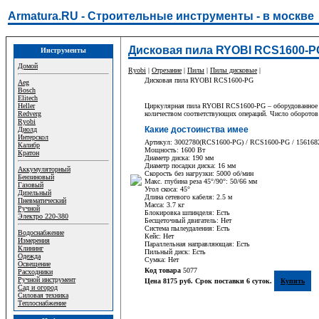
Armatura.RU - Строительные инструменты - в москве
Дисковая пила RYOBI RCS1600-P
Инструменты
Домой
Ryobi
|
Отрезание
|
Пилы
|
Пилы дисковые
|
Дисковая пила RYOBI RCS1600-PG
Aeg
Bosch
Elitech
Heller
Циркулярная пила RYOBI RCS1600-PG – оборудованное до
Redverg
количеством соответствующих операций. Число оборотов 
Ryobi
Какие достоинства имее
Диолд
Интерскол
Артикул: 3002780(RCS1600-PG) / RCS1600-PG / 156168
Калибр
Мощность: 1600 Вт
Кратон
Диаметр диска: 190 мм
Диаметр посадки диска: 16 мм
Аккумуляторный
Скорость без нагрузки: 5000 об/мин
Бензиновый
Макс. глубина реза 45°/90°: 50/66 мм
Газовый
Угол скоса: 45°
Дизельный
Длина сетевого кабеля: 2.5 м
Пневматический
Масса: 3.7 кг
Ручной
Блокировка шпинделя: Есть
Электро 220-380
Бесщеточный двигатель: Нет
Система пылеудаления: Есть
Водоснабжение
Кейс: Нет
Измерения
Параллельная направляющая: Есть
Клининг
Пильный диск: Есть
Одежда
Сумка: Нет
Освещение
Код товара
5077
Расходники
Ручной инструмент
Цена 8175 руб. Срок поставки 6 суток.
Купить
Сад и огород
Силовая техника
Теплоснабжение