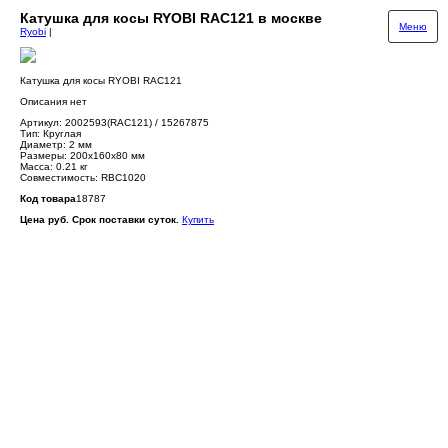
Катушка для косы RYOBI RAC121 в москве
Меню
Ryobi
|
Катушка для косы RYOBI RAC121
Описания нет
Артикул: 2002593(RAC121) / 15267875
Тип: Круглая
Диаметр: 2 мм
Размеры: 200х160х80 мм
Масса: 0.21 кг
Совместимость: RBC1020
Код товара
18787
Цена руб. Срок поставки суток.
Купить