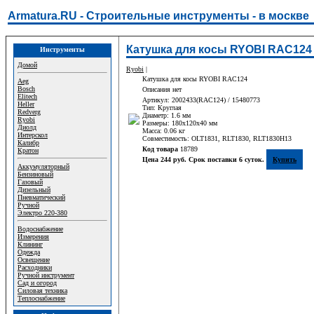
Armatura.RU - Строительные инструменты - в москве
Катушка для косы RYOBI RAC124
Инструменты
Домой
Ryobi
|
Катушка для косы RYOBI RAC124
Aeg
Bosch
Описания нет
Elitech
Артикул: 2002433(RAC124) / 15480773
Heller
Тип: Круглая
Redverg
Диаметр: 1.6 мм
Ryobi
Размеры: 180х120х40 мм
Диолд
Масса: 0.06 кг
Интерскол
Совместимость: OLT1831, RLT1830, RLT1830H13
Калибр
Код товара
18789
Кратон
Цена 244 руб. Срок поставки 6 суток.
Купить
Аккумуляторный
Бензиновый
Газовый
Дизельный
Пневматический
Ручной
Электро 220-380
Водоснабжение
Измерения
Клининг
Одежда
Освещение
Расходники
Ручной инструмент
Сад и огород
Силовая техника
Теплоснабжение