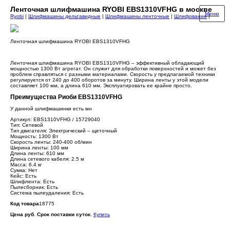
Ленточная шлифмашина RYOBI EBS1310VFHG в москве
Меню
Ryobi
|
Шлифмашины дельтавидные
|
Шлифмашины ленточные
|
Шлифование
|
Ленточная шлифмашина RYOBI EBS1310VFHG
Ленточная шлифмашина RYOBI EBS1310VFHG – эффективный обладающий
мощностью 1300 Вт агрегат. Он служит для обработки поверхностей и может без
проблем справляться с разными материалами. Скорость у предлагаемой техники
регулируется от 240 до 400 оборотов за минуту. Ширина ленты у этой модели
составляет 100 мм, а длина 610 мм. Эксплуатировать ее крайне просто.
Преимущества Риоби EBS1310VFHG
У данной шлифмашинки есть мн
Артикул: EBS1310VFHG / 15729040
Тип: Сетевой
Тип двигателя: Электрический – щеточный
Мощность: 1300 Вт
Скорость ленты: 240-400 об/мин
Ширина ленты: 100 мм
Длина ленты: 610 мм
Длина сетевого кабеля: 2.5 м
Масса: 6.4 кг
Сумка: Нет
Кейс: Есть
Шлифлента: Есть
Пылесборник: Есть
Система пылеудаления: Есть
Код товара
18775
Цена руб. Срок поставки суток.
Купить