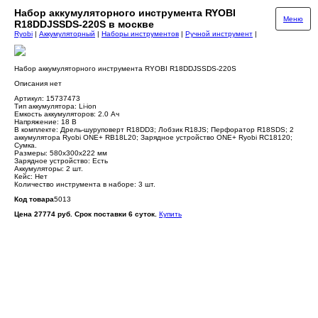
Набор аккумуляторного инструмента RYOBI
Меню
R18DDJSSDS-220S в москве
Ryobi
|
Аккумуляторный
|
Наборы инструментов
|
Ручной инструмент
|
Набор аккумуляторного инструмента RYOBI R18DDJSSDS-220S
Описания нет
Артикул: 15737473
Тип аккумулятора: Li-ion
Емкость аккумуляторов: 2.0 Ач
Напряжение: 18 В
В комплекте: Дрель-шуруповерт R18DD3; Лобзик R18JS; Перфоратор R18SDS; 2
аккумулятора Ryobi ONE+ RB18L20; Зарядное устройство ONE+ Ryobi RC18120;
Сумка.
Размеры: 580х300х222 мм
Зарядное устройство: Есть
Аккумуляторы: 2 шт.
Кейс: Нет
Количество инструмента в наборе: 3 шт.
Код товара
5013
Цена 27774 руб. Срок поставки 6 суток.
Купить