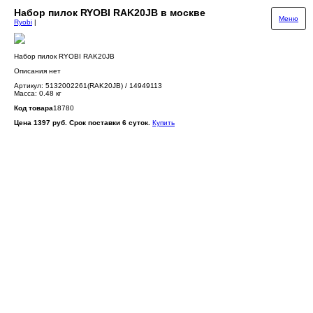
Набор пилок RYOBI RAK20JB в москве
Меню
Ryobi
|
Набор пилок RYOBI RAK20JB
Описания нет
Артикул: 5132002261(RAK20JB) / 14949113
Масса: 0.48 кг
Код товара
18780
Цена 1397 руб. Срок поставки 6 суток.
Купить