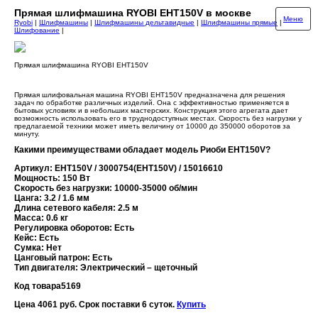
Прямая шлифмашина RYOBI EHT150V в москве
Меню
Ryobi
|
Шлифмашины
|
Шлифмашины дельтавидные
|
Шлифмашины прямые
|
Шлифование
|
Прямая шлифмашина RYOBI EHT150V
Прямая шлифовальная машина RYOBI EHT150V предназначена для решения
задач по обработке различных изделий. Она с эффективностью применяется в
бытовых условиях и в небольших мастерских. Конструкция этого агрегата дает
возможность использовать его в труднодоступных местах. Скорость без нагрузки у
предлагаемой техники может иметь величину от 10000 до 350000 оборотов за
минуту.
Какими преимуществами обладает модель Риоби EHT150V?
Артикул: EHT150V / 3000754(EHT150V) / 15016610
Мощность: 150 Вт
Скорость без нагрузки: 10000-35000 об/мин
Цанга: 3.2 / 1.6 мм
Длина сетевого кабеля: 2.5 м
Масса: 0.6 кг
Регулировка оборотов: Есть
Кейс: Есть
Сумка: Нет
Цанговый патрон: Есть
Тип двигателя: Электрический – щеточный
Код товара
5169
Цена 4061 руб. Срок поставки 6 суток.
Купить