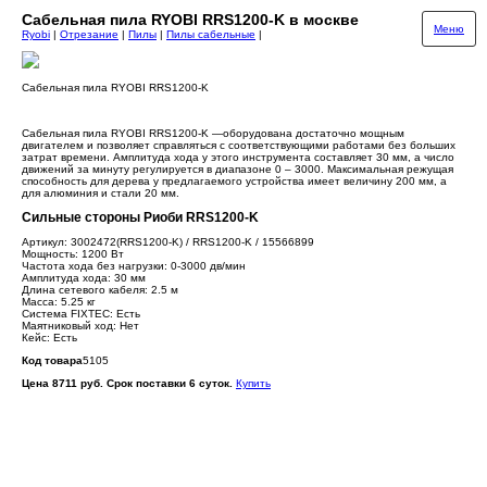
Сабельная пила RYOBI RRS1200-K в москве
Меню
Ryobi
|
Отрезание
|
Пилы
|
Пилы сабельные
|
Сабельная пила RYOBI RRS1200-K
Сабельная пила RYOBI RRS1200-K —оборудована достаточно мощным
двигателем и позволяет справляться с соответствующими работами без больших
затрат времени. Амплитуда хода у этого инструмента составляет 30 мм, а число
движений за минуту регулируется в диапазоне 0 – 3000. Максимальная режущая
способность для дерева у предлагаемого устройства имеет величину 200 мм, а
для алюминия и стали 20 мм.
Сильные стороны Риоби RRS1200-K
Артикул: 3002472(RRS1200-K) / RRS1200-K / 15566899
Мощность: 1200 Вт
Частота хода без нагрузки: 0-3000 дв/мин
Амплитуда хода: 30 мм
Длина сетевого кабеля: 2.5 м
Масса: 5.25 кг
Система FIXTEC: Есть
Маятниковый ход: Нет
Кейс: Есть
Код товара
5105
Цена 8711 руб. Срок поставки 6 суток.
Купить