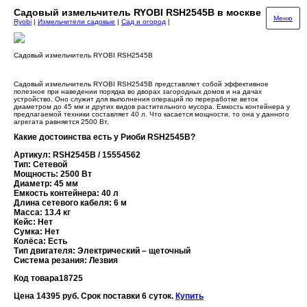
Садовый измельчитель RYOBI RSH2545B в москве
Меню
Ryobi
|
Измельчители садовые
|
Сад и огород
|
Садовый измельчитель RYOBI RSH2545B
Садовый измельчитель RYOBI RSH2545B представляет собой эффективное
полезное при наведении порядка во дворах загородных домов и на дачах
устройство. Оно служит для выполнения операций по переработке веток
диаметром до 45 мм и других видов растительного мусора. Емкость контейнера у
предлагаемой техники составляет 40 л. Что касается мощности, то она у данного
агрегата равняется 2500 Вт.
Какие достоинства есть у Риоби RSH2545B?
Артикул: RSH2545B / 15554562
Тип: Сетевой
Мощность: 2500 Вт
Диаметр: 45 мм
Емкость контейнера: 40 л
Длина сетевого кабеля: 6 м
Масса: 13.4 кг
Кейс: Нет
Сумка: Нет
Колёса: Есть
Тип двигателя: Электрический – щеточный
Система резания: Лезвия
Код товара
18725
Цена 14395 руб. Срок поставки 6 суток.
Купить