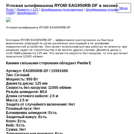
Угловая шлифмашина RYOBI EAG950RB-DF в москве
Меню
Ryobi
|
Диаметр = 125
|
Шлифмашины дельтавидные
|
Шлифмашины угловые
(УШМ)
|
Шлифование
|
Угловая шлифмашина RYOBI EAG950RB-DF
Болгарка RYOBI EAG950RB-DF – эффективное рассчитанное на быстрое
выполнение операций по резке различных конструкций и по шлифовке
поверхностей устройство. Оно может использоваться при работах по ремонту, при
решении задач по строительству и во многих других случаях. Диаметр диска у
этой УШМ равняется 125 мм. Что касается скорости без нагрузки, то она достигает
показателя 11000 об/мин.
Какими сильными сторонами обладает Риоби E
Артикул: EAG950RB-DF / 15591069
Тип: Сетевой
Мощность: 950 Вт
Диаметр диска: 125 мм
Скорость без нагрузки: 11000 об/мин
Резьба шпинделя: М14
Длина сетевого кабеля: 2.5 м
Масса: 2.5 кг
Защита от случайного включения: Нет
Плавный пуск: Нет
Блокировка шпинделя: Есть
Защитный кожух: Есть
Ключ: Есть
Кейс: Есть
Сумка: Нет
Дополнительная рукоятка: Есть