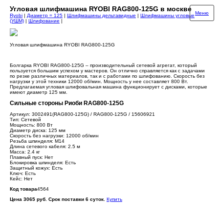
Угловая шлифмашина RYOBI RAG800-125G в москве
Меню
Ryobi
|
Диаметр = 125
|
Шлифмашины дельтавидные
|
Шлифмашины угловые
(УШМ)
|
Шлифование
|
Угловая шлифмашина RYOBI RAG800-125G
Болгарка RYOBI RAG800-125G – производительный сетевой агрегат, который
пользуется большим успехом у мастеров. Он отлично справляется как c задачами
по резке различных материалов, так и с работами по шлифованию. Скорость без
нагрузки у этой техники 12000 об/мин. Мощность у нее составляет 800 Вт.
Предлагаемая угловая шлифовальная машина функционирует с дисками, которые
имеют диаметр 125 мм.
Сильные стороны Риоби RAG800-125G
Артикул: 3002491(RAG800-125G) / RAG800-125G / 15606921
Тип: Сетевой
Мощность: 800 Вт
Диаметр диска: 125 мм
Скорость без нагрузки: 12000 об/мин
Резьба шпинделя: М14
Длина сетевого кабеля: 2.5 м
Масса: 2.4 кг
Плавный пуск: Нет
Блокировка шпинделя: Есть
Защитный кожух: Есть
Ключ: Есть
Кейс: Нет
Код товара
4564
Цена 3065 руб. Срок поставки 6 суток.
Купить