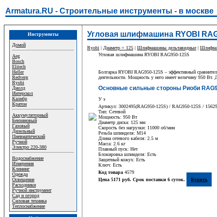
Armatura.RU - Строительные инструменты - в москве
Угловая шлифмашина RYOBI RAG
Инструменты
Домой
Ryobi
|
Диаметр = 125
|
Шлифмашины дельтавидные
|
Шлифма
Угловая шлифмашина RYOBI RAG950-125S
Aeg
Bosch
Elitech
Heller
Болгарка RYOBI RAG950-125S – эффективный сравнительн
Redverg
деятельности. Мощность у него имеет величину 950 Вт. 
Ryobi
Основные сильные стороны Риоби RAG9
Диолд
Интерскол
Калибр
У э
Кратон
Артикул: 3002495(RAG950-125S) / RAG950-125S / 1562
Тип: Сетевой
Аккумуляторный
Мощность: 950 Вт
Бензиновый
Диаметр диска: 125 мм
Газовый
Скорость без нагрузки: 11000 об/мин
Дизельный
Резьба шпинделя: М14
Пневматический
Длина сетевого кабеля: 2.5 м
Ручной
Масса: 2.6 кг
Электро 220-380
Плавный пуск: Нет
Блокировка шпинделя: Есть
Водоснабжение
Защитный кожух: Есть
Измерения
Ключ: Есть
Клининг
Код товара
4579
Одежда
Освещение
Цена 5171 руб. Срок поставки 6 суток.
Купить
Расходники
Ручной инструмент
Сад и огород
Силовая техника
Теплоснабжение