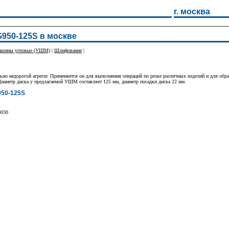
г. москва
950-125S в москве
шины угловые (УШМ)
|
Шлифование
|
о недорогой агрегат. Применяется он для выполнения операций по резке различных изделий и для обра
Диаметр диска у предлагаемой УШМ составляет 125 мм, диаметр посадки диска 22 мм.
50-125S
9030