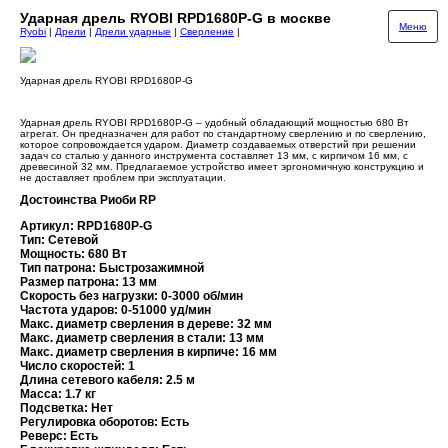
Ударная дрель RYOBI RPD1680P-G в москве
Меню
Ryobi
|
Дрели
|
Дрели ударные
|
Сверление
|
Ударная дрель RYOBI RPD1680P-G
Ударная дрель RYOBI RPD1680P-G – удобный обладающий мощностью 680 Вт
агрегат. Он предназначен для работ по стандартному сверлению и по сверлению,
которое сопровождается ударом. Диаметр создаваемых отверстий при решении
задач со сталью у данного инструмента составляет 13 мм, с кирпичом 16 мм, с
древесиной 32 мм. Предлагаемое устройство имеет эргономичную конструкцию и
не доставляет проблем при эксплуатации.
Достоинства Риоби RP
Артикул: RPD1680P-G
Тип: Сетевой
Мощность: 680 Вт
Тип патрона: Быстрозажимной
Размер патрона: 13 мм
Скорость без нагрузки: 0-3000 об/мин
Частота ударов: 0-51000 уд/мин
Макс. диаметр сверления в дереве: 32 мм
Макс. диаметр сверления в стали: 13 мм
Макс. диаметр сверления в кирпиче: 16 мм
Число скоростей: 1
Длина сетевого кабеля: 2.5 м
Масса: 1.7 кг
Подсветка: Нет
Регулировка оборотов: Есть
Реверс: Есть