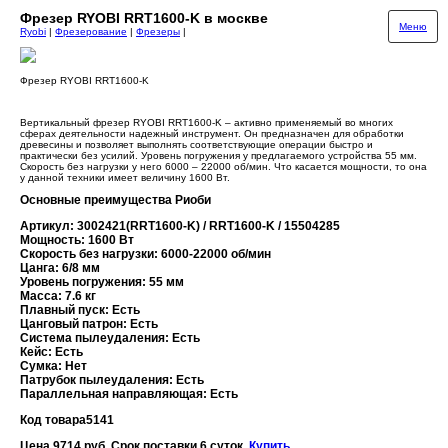
Фрезер RYOBI RRT1600-K в москве
Меню
Ryobi
|
Фрезерование
|
Фрезеры
|
Фрезер RYOBI RRT1600-K
Вертикальный фрезер RYOBI RRT1600-K – активно применяемый во многих
сферах деятельности надежный инструмент. Он предназначен для обработки
древесины и позволяет выполнять соответствующие операции быстро и
практически без усилий. Уровень погружения у предлагаемого устройства 55 мм.
Скорость без нагрузки у него 6000 – 22000 об/мин. Что касается мощности, то она
у данной техники имеет величину 1600 Вт.
Основные преимущества Риоби
Артикул: 3002421(RRT1600-K) / RRT1600-K / 15504285
Мощность: 1600 Вт
Скорость без нагрузки: 6000-22000 об/мин
Цанга: 6/8 мм
Уровень погружения: 55 мм
Масса: 7.6 кг
Плавный пуск: Есть
Цанговый патрон: Есть
Система пылеудаления: Есть
Кейс: Есть
Сумка: Нет
Патрубок пылеудаления: Есть
Параллельная направляющая: Есть
Код товара
5141
Цена 9714 руб. Срок поставки 6 суток.
Купить