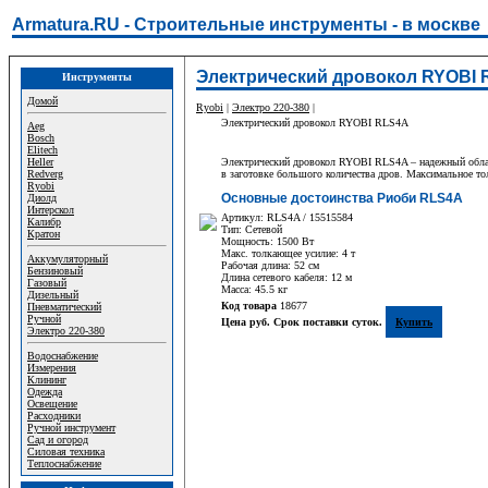
Armatura.RU - Строительные инструменты - в москве
Электрический дровокол RYOBI 
Инструменты
Домой
Ryobi
|
Электро 220-380
|
Электрический дровокол RYOBI RLS4A
Aeg
Bosch
Elitech
Heller
Электрический дровокол RYOBI RLS4A – надежный облада
Redverg
в заготовке большого количества дров. Максимальное тол
Ryobi
Основные достоинства Риоби RLS4A
Диолд
Интерскол
Артикул: RLS4A / 15515584
Калибр
Тип: Сетевой
Кратон
Мощность: 1500 Вт
Макс. толкающее усилие: 4 т
Аккумуляторный
Рабочая длина: 52 см
Бензиновый
Длина сетевого кабеля: 12 м
Газовый
Масса: 45.5 кг
Дизельный
Код товара
18677
Пневматический
Ручной
Цена руб. Срок поставки суток.
Купить
Электро 220-380
Водоснабжение
Измерения
Клининг
Одежда
Освещение
Расходники
Ручной инструмент
Сад и огород
Силовая техника
Теплоснабжение