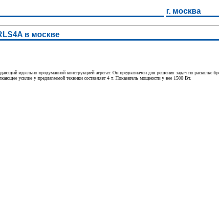
г. москва
RLS4A в москве
ющий идеально продуманной конструкцией агрегат. Он предназначен для решения задач по расколке бре
кающее усилие у предлагаемой техники составляет 4 т. Показатель мощности у нее 1500 Вт.