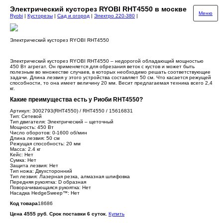
Электрический кусторез RYOBI RHT4550 в москве
Меню
Ryobi
|
Кусторезы
|
Сад и огород
|
Электро 220-380
|
Электрический кусторез RYOBI RHT4550
Электрический кусторез RYOBI RHT4550 – недорогой обладающий мощностью
450 Вт агрегат. Он применяется для обрезания веток с кустов и может быть
полезным во множестве случаев, в которых необходимо решать соответствующие
задачи. Длина лезвия у этого устройства составляет 50 см. Что касается режущей
способности, то она имеет величину 20 мм. Весит предлагаемая техника всего 2,4
кг.
Какие преимущества есть у Риоби RHT4550?
Артикул: 3002793(RHT4550) / RHT4550 / 15616831
Тип: Сетевой
Тип двигателя: Электрический – щеточный
Мощность: 450 Вт
Число оборотов: 0-1600 об/мин
Длина лезвия: 50 см
Режущая способность: 20 мм
Масса: 2.4 кг
Кейс: Нет
Сумка: Нет
Защита лезвия: Нет
Тип ножа: Двухсторонний
Тип лезвия: Лазерная резка, алмазная шлифовка
Передняя рукоятка: D образная
Поворачивающаяся рукоятка: Нет
Насадка HedgeSweep™: Нет
Код товара
18686
Цена 4555 руб. Срок поставки 6 суток.
Купить