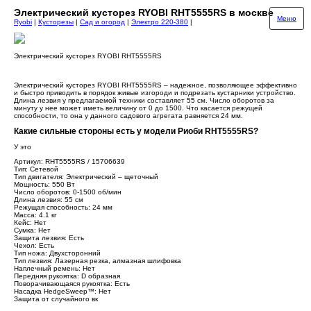
Электрический кусторез RYOBI RHT5555RS в москве
Меню
Ryobi
|
Кусторезы
|
Сад и огород
|
Электро 220-380
|
Электрический кусторез RYOBI RHT5555RS
Электрический кусторез RYOBI RHT5555RS – надежное, позволяющее эффективно
и быстро приводить в порядок живые изгороди и подрезать кустарники устройство.
Длина лезвия у предлагаемой техники составляет 55 см. Число оборотов за
минуту у нее может иметь величину от 0 до 1500. Что касается режущей
способности, то она у данного садового агрегата равняется 24 мм.
Какие сильные стороны есть у модели Риоби RHT5555RS?
У это
Артикул: RHT5555RS / 15706639
Тип: Сетевой
Тип двигателя: Электрический – щеточный
Мощность: 550 Вт
Число оборотов: 0-1500 об/мин
Длина лезвия: 55 см
Режущая способность: 24 мм
Масса: 4.1 кг
Кейс: Нет
Сумка: Нет
Защита лезвия: Есть
Чехол: Есть
Тип ножа: Двухсторонний
Тип лезвия: Лазерная резка, алмазная шлифовка
Наплечный ремень: Нет
Передняя рукоятка: D образная
Поворачивающаяся рукоятка: Есть
Насадка HedgeSweep™: Нет
Защита от случайного вк