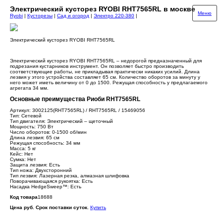
Электрический кусторез RYOBI RHT7565RL в москве
Меню
Ryobi
|
Кусторезы
|
Сад и огород
|
Электро 220-380
|
Электрический кусторез RYOBI RHT7565RL
Электрический кусторез RYOBI RHT7565RL – недорогой предназначенный для
подрезания кустарников инструмент. Он позволяет быстро производить
соответствующие работы, не прикладывая практически никаких усилий. Длина
лезвия у этого устройства составляет 65 см. Количество оборотов за минуту у
него может иметь величину от 0 до 1500. Режущая способность у предлагаемого
агрегата 34 мм.
Основные преимущества Риоби RHT7565RL
Артикул: 3002125(RHT7565RL) / RHT7565RL / 15469056
Тип: Сетевой
Тип двигателя: Электрический – щеточный
Мощность: 750 Вт
Число оборотов: 0-1500 об/мин
Длина лезвия: 65 см
Режущая способность: 34 мм
Масса: 5 кг
Кейс: Нет
Сумка: Нет
Защита лезвия: Есть
Тип ножа: Двухсторонний
Тип лезвия: Лазерная резка, алмазная шлифовка
Поворачивающаяся рукоятка: Есть
Насадка HedgeSweep™: Есть
Код товара
18688
Цена руб. Срок поставки суток.
Купить