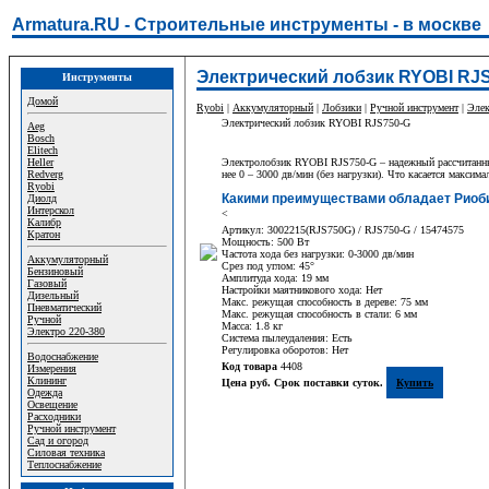
Armatura.RU - Строительные инструменты - в москве
Электрический лобзик RYOBI RJS
Инструменты
Домой
Ryobi
|
Аккумуляторный
|
Лобзики
|
Ручной инструмент
|
Элек
Электрический лобзик RYOBI RJS750-G
Aeg
Bosch
Elitech
Heller
Электролобзик RYOBI RJS750-G – надежный рассчитанный
Redverg
нее 0 – 3000 дв/мин (без нагрузки). Что касается максима
Ryobi
Какими преимуществами обладает Риоб
Диолд
Интерскол
<
Калибр
Артикул: 3002215(RJS750G) / RJS750-G / 15474575
Кратон
Мощность: 500 Вт
Частота хода без нагрузки: 0-3000 дв/мин
Аккумуляторный
Срез под углом: 45°
Бензиновый
Амплитуда хода: 19 мм
Газовый
Настройки маятникового хода: Нет
Дизельный
Макс. режущая способность в дереве: 75 мм
Пневматический
Макс. режущая способность в стали: 6 мм
Ручной
Масса: 1.8 кг
Электро 220-380
Система пылеудаления: Есть
Регулировка оборотов: Нет
Водоснабжение
Код товара
4408
Измерения
Клининг
Цена руб. Срок поставки суток.
Купить
Одежда
Освещение
Расходники
Ручной инструмент
Сад и огород
Силовая техника
Теплоснабжение