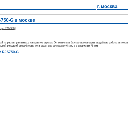
г. москва
750-G в москве
тро 220-380
|
 на распил различных материалов агрегат. Он позволяет быстро производить подобные работы и может 
льной режущей способности, то в стали она составляет 6 мм, а в древесине 75 мм.
и RJS750-G