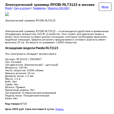
Электрический триммер RYOBI RLT3123 в москве
Меню
Ryobi
|
Сад и огород
|
Триммеры
|
Электро 220-380
|
Электрический триммер RYOBI RLT3123
Электрический триммер RYOBI RLT3123 – отличающееся удобством в применении
обладающее мощностью 310 Вт устройство. Оно служит для удаления травы и
может быть полезно в самых разных ситуациях, в которых необходимо выполнять
подобные операции. Ширина резания у предлагаемого сетевого агрегата имеет
величину 23 см. За минуту он развивает 12000 оборотов.
Оснащение модели Риоби RLT3123
Эта электрокоса обладает множеством в
Артикул: RLT3123 / 15616827
Тип: Сетевой
Тип двигателя: Электрический – щеточный
Мощность: 310 Вт
Число оборотов: 12000 об/мин
Ширина резания: 23 см
Диаметр лески: 1.2 мм
Масса: 1.4 кг
Кейс: Нет
Сумка: Нет
Штанга: Прямая
Наплечный ремень: Нет
Тип рукоятки: D образная (регулируемая)
Подача лески: Полуавтоматическая
Ножи: Нет
Код товара
18733
Цена 2023 руб. Срок поставки 6 суток.
Купить