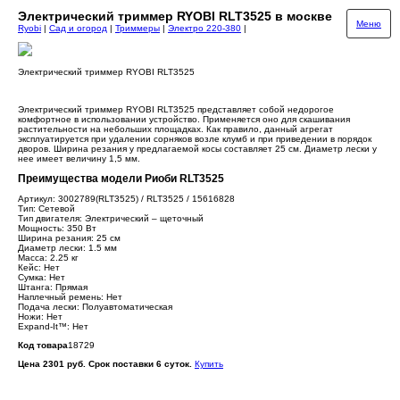
Электрический триммер RYOBI RLT3525 в москве
Меню
Ryobi
|
Сад и огород
|
Триммеры
|
Электро 220-380
|
Электрический триммер RYOBI RLT3525
Электрический триммер RYOBI RLT3525 представляет собой недорогое
комфортное в использовании устройство. Применяется оно для скашивания
растительности на небольших площадках. Как правило, данный агрегат
эксплуатируется при удалении сорняков возле клумб и при приведении в порядок
дворов. Ширина резания у предлагаемой косы составляет 25 см. Диаметр лески у
нее имеет величину 1,5 мм.
Преимущества модели Риоби RLT3525
Артикул: 3002789(RLT3525) / RLT3525 / 15616828
Тип: Сетевой
Тип двигателя: Электрический – щеточный
Мощность: 350 Вт
Ширина резания: 25 см
Диаметр лески: 1.5 мм
Масса: 2.25 кг
Кейс: Нет
Сумка: Нет
Штанга: Прямая
Наплечный ремень: Нет
Подача лески: Полуавтоматическая
Ножи: Нет
Expand-It™: Нет
Код товара
18729
Цена 2301 руб. Срок поставки 6 суток.
Купить