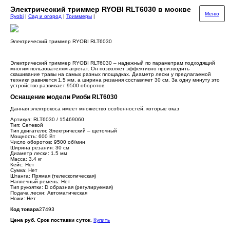
Электрический триммер RYOBI RLT6030 в москве
Меню
Ryobi
|
Сад и огород
|
Триммеры
|
Электрический триммер RYOBI RLT6030
Электрический триммер RYOBI RLT6030 – надежный по параметрам подходящий
многим пользователям агрегат. Он позволяет эффективно производить
скашивание травы на самых разных площадках. Диаметр лески у предлагаемой
техники равняется 1,5 мм, а ширина резания составляет 30 см. За одну минуту это
устройство развивает 9500 оборотов.
Оснащение модели Риоби RLT6030
Данная электрокоса имеет множество особенностей, которые оказ
Артикул: RLT6030 / 15469060
Тип: Сетевой
Тип двигателя: Электрический – щеточный
Мощность: 600 Вт
Число оборотов: 9500 об/мин
Ширина резания: 30 см
Диаметр лески: 1.5 мм
Масса: 3.4 кг
Кейс: Нет
Сумка: Нет
Штанга: Прямая (телескопическая)
Наплечный ремень: Нет
Тип рукоятки: D образная (регулируемая)
Подача лески: Автоматическая
Ножи: Нет
Код товара
27493
Цена руб. Срок поставки суток.
Купить